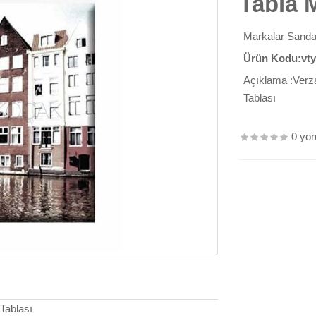
Tabla 
Markalar
Sanda
Ürün Kodu:vt
Açıklama :Verza
Tablası
0 yo
 Tablası