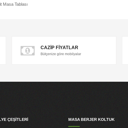
it Masa Tablası
CAZIP FIYATLAR
Bütçenize göre mobilyalar
YE ÇEŞITLERI
MASA BERJER KOLTUK