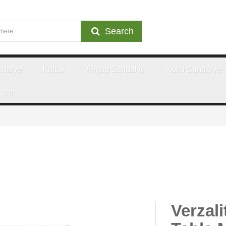
Search
ndalye
Koltuk
Ahşap Sandalye
Kollu Sandalye
işim
Verzal