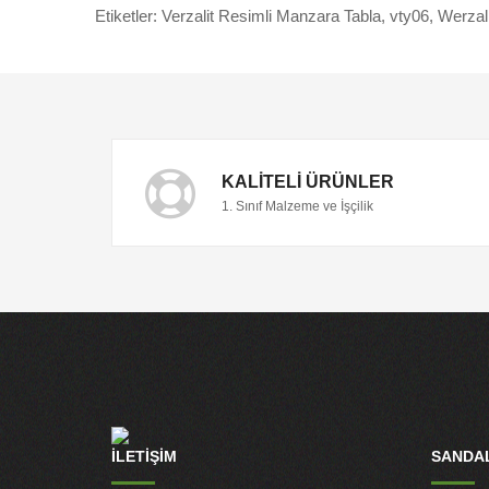
Etiketler:
Verzalit Resimli Manzara Tabla
,
vty06
,
Werzal
KALITELI ÜRÜNLER
1. Sınıf Malzeme ve İşçilik
İLETİŞİM
SANDAL