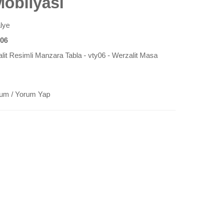
Mobilyası
lye
y06
lit Resimli Manzara Tabla - vty06 - Werzalit Masa
rum
/
Yorum Yap