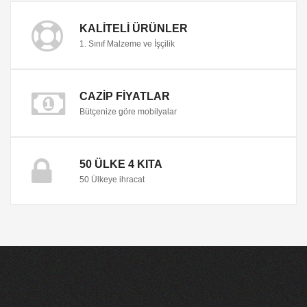
KALITELI ÜRÜNLER
1. Sınıf Malzeme ve İşçilik
CAZIP FIYATLAR
Bütçenize göre mobilyalar
50 ÜLKE 4 KITA
50 Ülkeye ihracat