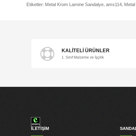
Etiketler:
Metal Krom Lamine Sandalye
,
ams114
,
Metal
KALITELI ÜRÜNLER
1. Sınıf Malzeme ve İşçilik
İLETİŞİM
SANDAL