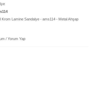
lye
s114
l Krom Lamine Sandalye - ams114 - Metal Ahşap
rum
/
Yorum Yap