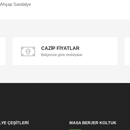
 Ahşap Sandalye
CAZIP FIYATLAR
Bütçenize göre mobilyalar
YE ÇEŞITLERI
MASA BERJER KOLTUK