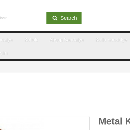
Search
ndalye
Koltuk
Ahşap Sandalye
Kollu Sandalye
işim
Metal 