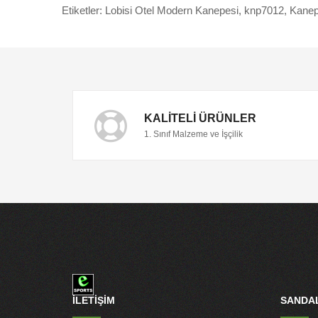
Etiketler:
Lobisi Otel Modern Kanepesi
,
knp7012
,
Kane
KALITELI ÜRÜNLER
1. Sınıf Malzeme ve İşçilik
İLETİŞİM
SANDAL