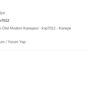
lye
p7012
si Otel Modern Kanepesi - knp7012 - Kanepe
rum
/
Yorum Yap