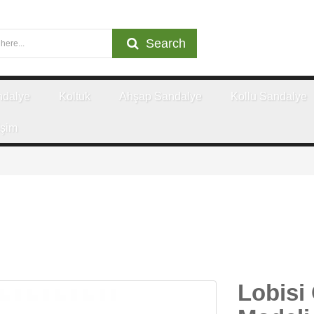
Search
ndalye
Koltuk
Ahşap Sandalye
Kollu Sandalye
işim
Lobisi