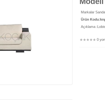
Modeli
Markalar
Sanda
Ürün Kodu:kn
Açıklama :Lobi
0 yo