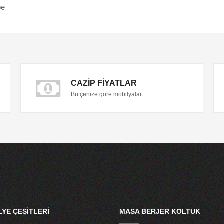
pe
CAZIP FIYATLAR
Bütçenize göre mobilyalar
YE ÇEŞITLERI
MASA BERJER KOLTUK