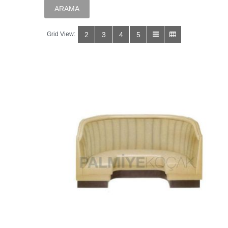
Grid View:
2
3
4
5