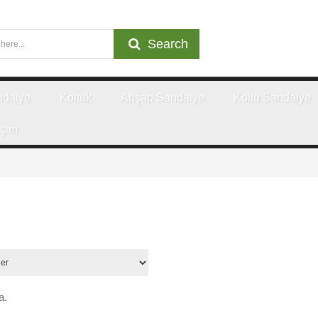
Search
ndalye
Koltuk
Ahşap Sandalye
Kollu Sandalye
işim
a.