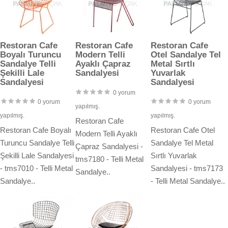
Restoran Cafe
Restoran Cafe
Restoran Cafe
Boyalı Turuncu
Modern Telli
Otel Sandalye Tel
Sandalye Telli
Ayaklı Çapraz
Metal Sırtlı
Şekilli Lale
Sandalyesi
Yuvarlak
Sandalyesi
Sandalyesi
0 yorum
0 yorum
0 yorum
yapılmış.
yapılmış.
yapılmış.
Restoran Cafe
Restoran Cafe Boyalı
Restoran Cafe Otel
Modern Telli Ayaklı
Turuncu Sandalye Telli
Sandalye Tel Metal
Çapraz Sandalyesi -
Şekilli Lale Sandalyesi
Sırtlı Yuvarlak
tms7180 - Telli Metal
- tms7010 - Telli Metal
Sandalyesi - tms7173
Sandalye..
Sandalye..
- Telli Metal Sandalye..