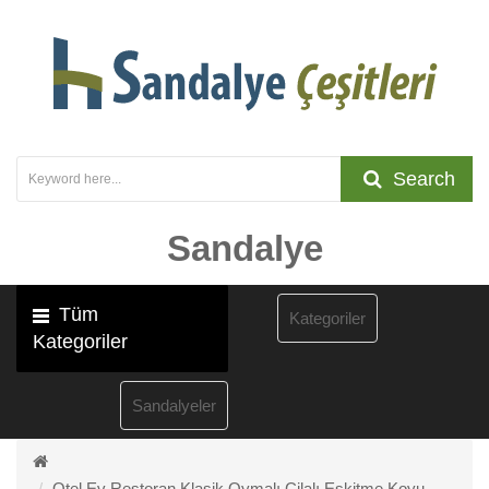
Search
Sandalye
Tüm
Kategoriler
Kategoriler
Sandalyeler
Otel Ev Restoran Klasik Oymalı Cilalı Eskitme Koyu