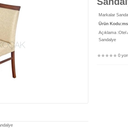
Sandal
Markalar
Sanda
Ürün Kodu:ms
Açıklama :Otel 
Sandalye
0 yo
andalye