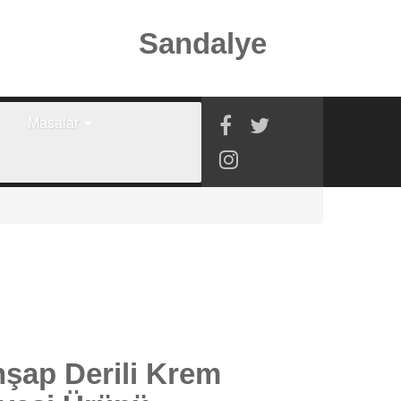
Sandalye
Masalar
hşap Derili Krem