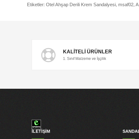
Etiketler:
Otel Ahşap Derili Krem Sandalyesi
,
msaf02
,
A
KALITELI ÜRÜNLER
1. Sınıf Malzeme ve İşçilik
İLETİŞİM
SANDAL