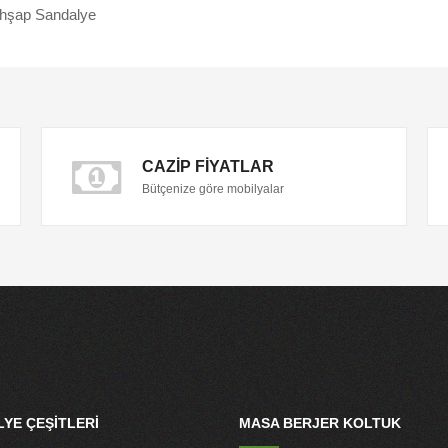
hşap Sandalye
CAZIP FIYATLAR
Bütçenize göre mobilyalar
YE ÇEŞITLERI
MASA BERJER KOLTUK