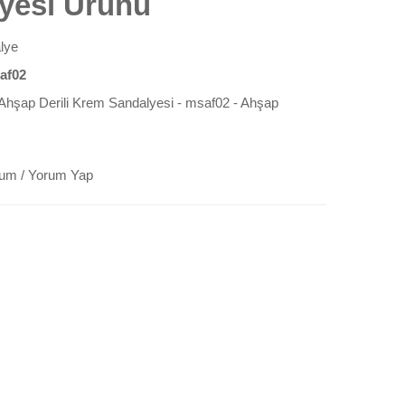
yesi Ürünü
lye
af02
Ahşap Derili Krem Sandalyesi - msaf02 - Ahşap
rum
/
Yorum Yap