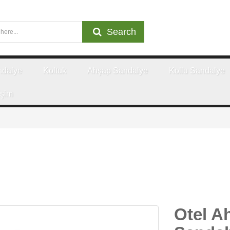
Search
ndalye
Koltuk
Ahşap Sandalye
Kollu Sandalye
işim
Otel A