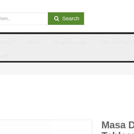
Search
ndalye
Koltuk
Ahşap Sandalye
Kollu Sandalye
işim
Masa D