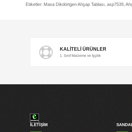
Etiketler:
Masa Dikdörtgen Ahşap Tablası
,
asp7539
,
Ah
KALITELI ÜRÜNLER
1. Sınıf Malzeme ve İşçilik
İLETİŞİM
SANDAL