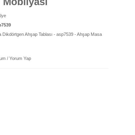
ı Mobilyası
lye
p7539
 Dikdörtgen Ahşap Tablası - asp7539 - Ahşap Masa
rum
/
Yorum Yap