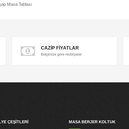
şap Masa Tablası
CAZIP FIYATLAR
Bütçenize göre mobilyalar
YE ÇEŞITLERI
MASA BERJER KOLTUK