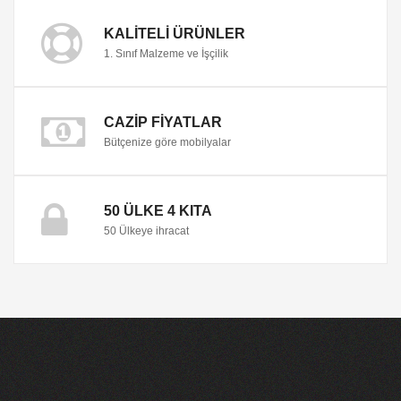
KALITELI ÜRÜNLER
1. Sınıf Malzeme ve İşçilik
CAZIP FIYATLAR
Bütçenize göre mobilyalar
50 ÜLKE 4 KITA
50 Ülkeye ihracat