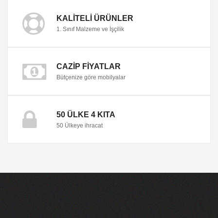
KALITELI ÜRÜNLER
1. Sınıf Malzeme ve İşçilik
CAZIP FIYATLAR
Bütçenize göre mobilyalar
50 ÜLKE 4 KITA
50 Ülkeye ihracat