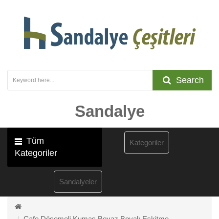
Search
Sandalye
Tüm
Kategoriler
Kategoriler
Sandalyeler
Cafe Döşemeli Kumaş Beyaz Boyalı Eskitme