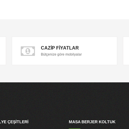
CAZIP FIYATLAR
Bütçenize göre mobilyalar
YE ÇEŞITLERI
MASA BERJER KOLTUK