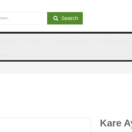
Search
ndalye
Koltuk
Ahşap Sandalye
Kollu Sandalye
işim
Kare A