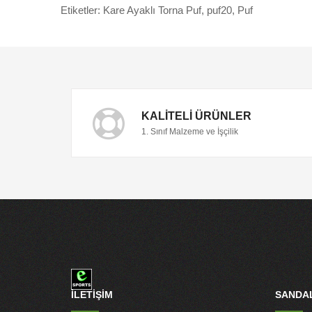
Etiketler:
Kare Ayaklı Torna Puf
,
puf20
,
Puf
KALITELI ÜRÜNLER
1. Sınıf Malzeme ve İşçilik
İLETİŞİM
SANDAL