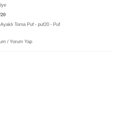
lye
f20
Ayaklı Torna Puf - puf20 - Puf
rum
/
Yorum Yap