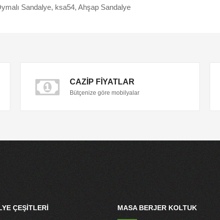
ymalı Sandalye
,
ksa54
,
Ahşap Sandalye
CAZIP FIYATLAR
Bütçenize göre mobilyalar
YE ÇEŞITLERI
MASA BERJER KOLTUK